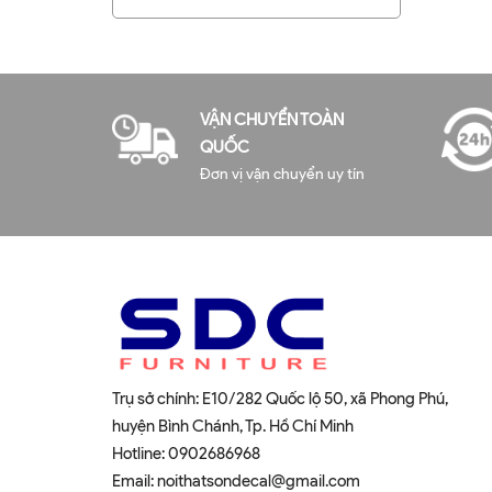
VẬN CHUYỂN TOÀN
QUỐC
Đơn vị vận chuyển uy tín
Trụ sở chính: E10/282 Quốc lộ 50, xã Phong Phú,
huyện Bình Chánh, Tp. Hồ Chí Minh
Hotline:
0902686968
Email:
noithatsondecal@gmail.com