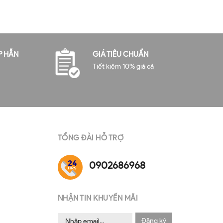
P HẪN
GIÁ TIÊU CHUẨN
Tiết kiệm 10% giá cả
TỔNG ĐÀI HỖ TRỢ
0902686968
NHẬN TIN KHUYẾN MÃI
Đăng ký